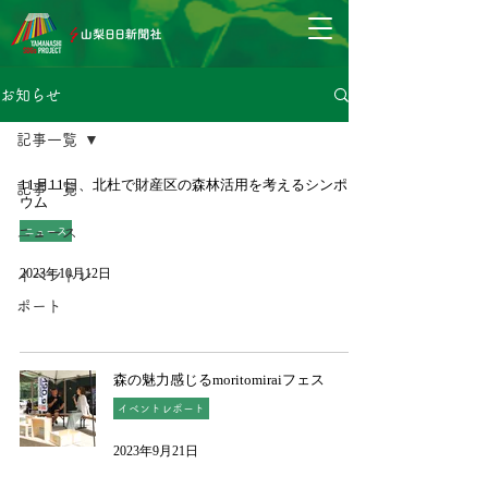
お知らせ
記事一覧
11月11日、北杜で財産区の森林活用を考えるシンポジ
記事一覧
ウム
ニュース
ニュース
2023年10月12日
イベントレ
ポート
森の魅力感じるmoritomiraiフェス
イベントレポート
2023年9月21日