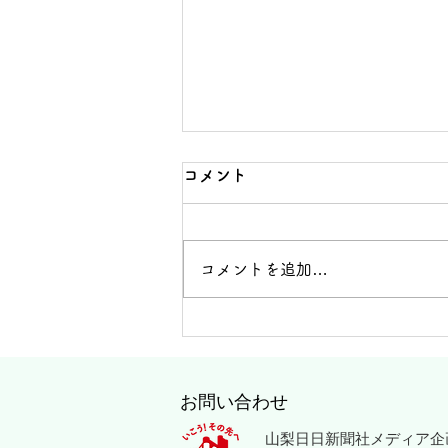
11月11日、北杜で財産区の
コメント
森林活用を考えるシンポジウ
ム
NPO法人山梨地域研究所は11月
コメントを追加…
11日、北杜市高根町の清里の森
「森の音楽堂」で、シンポジウム
「財産区の森林活用を地域で考え
る」を開く。現在参加者を募集し
ていている。 将来の財産区の森
林や組織の姿について考え、共有
お問い合わせ
していこうと企画。東京農大の山
山梨日日新聞社メディア企
下詠子准教授による「森林の管理