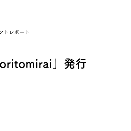
ム
お知らせ
イベントカレンダー
協賛企業一覧
お問い
ントレポート
ritomirai」発行