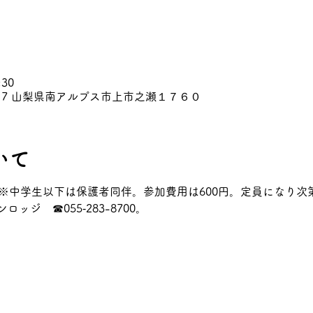
:30
0317 山梨県南アルプス市上市之瀬１７６０
いて
）※中学生以下は保護者同伴。参加費用は600円。定員になり次
ジ　☎055‐283-8700。