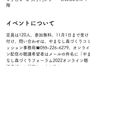
階
イベントについて
定員は120人。参加無料。11月1日まで受け
付け。問い合わせは、やまなし森づくりコミ
ッション事務局☎055-226-6279。オンライ
ン配信の聴講希望者はメールの件名に「やま
なし森づくりフォーラム2022オンライン聴
講希望」と記載して申し込む。
お問い合わせ
山梨日日新聞社メディア企画局
メール：
moritomirai@sannichi.co.jp
電話：055-231-3131