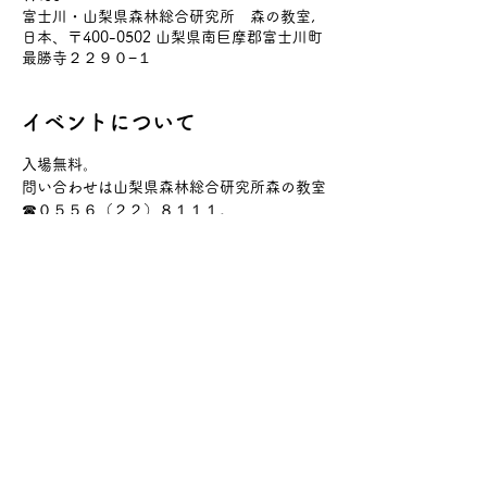
富士川・山梨県森林総合研究所 森の教室,
日本、〒400-0502 山梨県南巨摩郡富士川町
最勝寺２２９０−１
イベントについて
入場無料。
問い合わせは山梨県森林総合研究所森の教室
☎０５５６（２２）８１１１。
お問い合わせ
山梨日日新聞社メディア企画局
メール：
moritomirai@sannichi.co.jp
電話：055-231-3131
©
2022 moritomirai