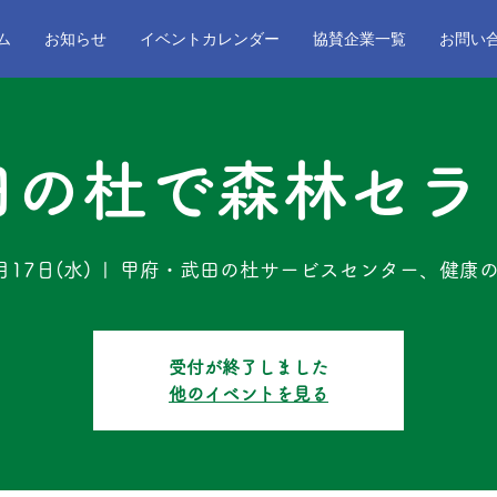
ム
お知らせ
イベントカレンダー
協賛企業一覧
お問い
田の杜で森林セラ
月17日(水)
  |  
甲府・武田の杜サービスセンター、健康
受付が終了しました
他のイベントを見る