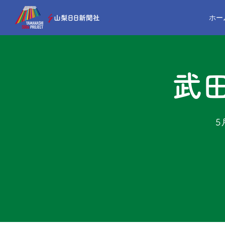
ホー
武
5