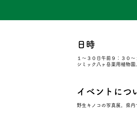
日時
１～３０日午前９：３０～
シミック八ヶ岳薬用植物園, 
イベントにつ
野生キノコの写真展。県内で撮