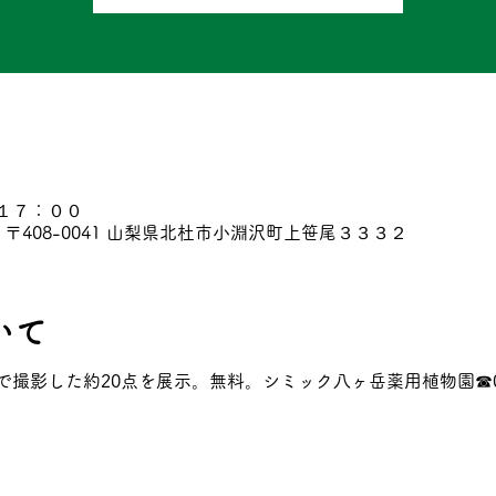
１７：００
〒408-0041 山梨県北杜市小淵沢町上笹尾３３３２
いて
影した約20点を展示。無料。シミック八ヶ岳薬用植物園☎0551‐