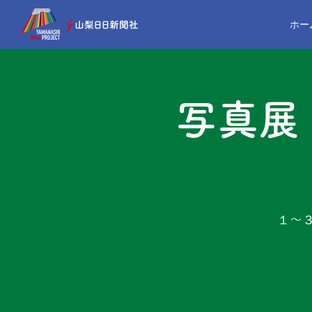
ホー
写真展
１～