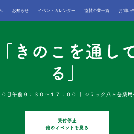
ム
お知らせ
イベントカレンダー
協賛企業一覧
お問い
「きのこを通し
る」
３０日午前９：３０～１７：００
  |  
シミック八ヶ岳薬用
受付停止
他のイベントを見る