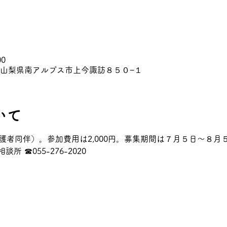
00
211 山梨県南アルプス市上今諏訪８５０−１
いて
護者同伴）。参加費用は2,000円。募集期間は７月５日～８
 ☎055-276-2020