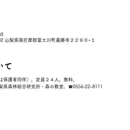
30
0502 山梨県南巨摩郡富士川町最勝寺２２９０−１
いて
は保護者同伴）。定員２４人。無料。
森林総合研究所・森の教室、☎0556‐22-8111