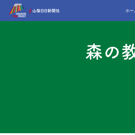
ホー
森の