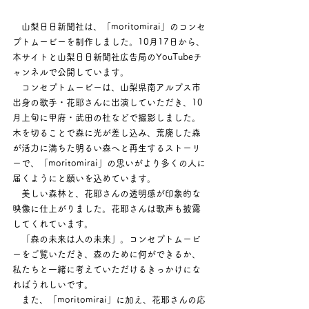
　山梨日日新聞社は、「moritomirai」のコンセ
プトムービーを制作しました。10月17日から、
本サイトと山梨日日新聞社広告局のYouTubeチ
ャンネルで公開しています。
　コンセプトムービーは、山梨県南アルプス市
出身の歌手・花耶さんに出演していただき、10
月上旬に甲府・武田の杜などで撮影しました。
木を切ることで森に光が差し込み、荒廃した森
が活力に満ちた明るい森へと再生するストーリ
ーで、「moritomirai」の思いがより多くの人に
届くようにと願いを込めています。
　美しい森林と、花耶さんの透明感が印象的な
映像に仕上がりました。花耶さんは歌声も披露
してくれています。
　「森の未来は人の未来」。コンセプトムービ
ーをご覧いただき、森のために何ができるか、
私たちと一緒に考えていただけるきっかけにな
ればうれしいです。
　また、「moritomirai」に加え、花耶さんの応