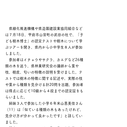
　県緑化推進機構や県造園建設業協同組合など
は７月18日、甲府市山宮町の武田の杜で、「子
ども
樹木博士
」の認定テストや樹木について学
ぶツアーを開き、県内から小中学生８人が参加
しました。
　参加者はイチョウやサクラ、カエデなど26種
類の木を巡り、県林業研究会の講師から葉や
枝、樹皮、匂いの特徴の説明を受けました。テ
ストでは樹木の特徴に関する記述や、実際の枝
や葉から種類を見分ける計20問を出題。参加者
は得点に応じて10級から４段までの認定証をも
らいました。
　姉妹３人で参加した小学６年米山恵美佳さん
（11）は「似ている種類の木もあったけれど、
見分け方が分かって良かったです」と話してい
ました。