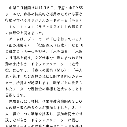
　山梨日日新聞社は11月５日、甲府・山日YBS
ホールで、森林の持続的な活用のために必要な
行動が学べるオリジナルカードゲーム「ｍｏｒ
ｉｔｏｍｉｒａｉ（モリトミライ）」の初めて
の体験会を開きました。
　ゲームは、プレーヤーが「山を持っている人
（山の地権者）」「役所の人（行政）」など10
の職業のうち一つを担当。「木を売る」「木製
の日用品を買う」など仕事や生活にまつわる行
動の手持ちカードをファシリテーター（進行
役）に出すと、「森への愛情（関心）」「手入
れ・管理」など森林の現状に関する四つのメー
ター、所持金が増減します。職業ごとに設定さ
れたメーターや所持金の目標を達成することを
目指します。
　体験会には市町村、企業や教育機関のＳＤＧ
ｓの担当者ら約３０人が参加しました。３、４
人一組で一つの職業を担当し、参加者同士で相
談しながらカードをファシリテーターに提出。
お金やメーターの増減が書かれたカードを受け