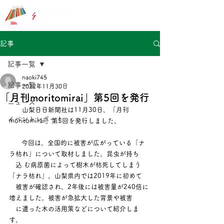
記事
記事一覧
naoki745
記事一覧
2022年11月30日
「月刊moritomirai」第5回を発行
ニュース
　　山梨日日新聞社は11月30日、「月刊 
イベントレポート
moritomirai」第5回を発行しました。
  　 今回は、全国的に被害が広がっている「ナ
ラ枯れ」について取材しました。昆虫が持ち
　込 む病原菌によって樹木が枯死してしまう
「ナラ枯れ」。山梨県内では2019年に初めて
　被害が確認され、2年後には被害量が240倍に
増えました。被害が急拡大した背景や被害
　に遭った木の活用策などについて紹介しま
す。