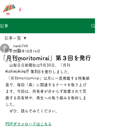
記事
記事一覧
naoki745
記事一覧
2022年10月14日
「月刊moritomirai」第３回を発行
ニュース
　山梨日日新聞社は9月30日、「月刊 
イベントレポート
moritomirai」第3回を発行しました。
 「月刊moritomirai」は月に一度掲載する特集紙
面で、毎回「森」に関連するテーマを取り上げ
ます。今回は、所有者が分からず放置されて荒
廃する民有林や、再生への取り組みを取材しま
した。
　ぜひ、読んでみてください。　
PDFダウンロードはこちら